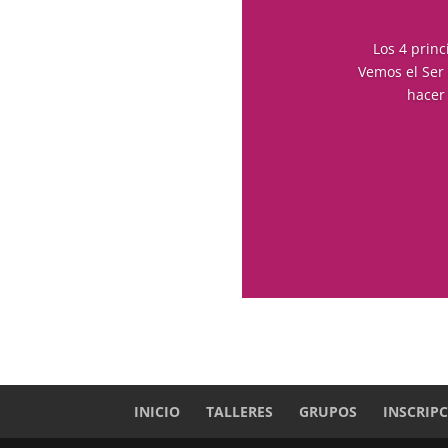
Los 4 princ
Vemos el Ser 
hacer
INICIO
TALLERES
GRUPOS
INSCRIP