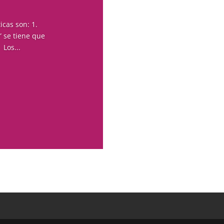
icas son: 1.
” se tiene que
Los...