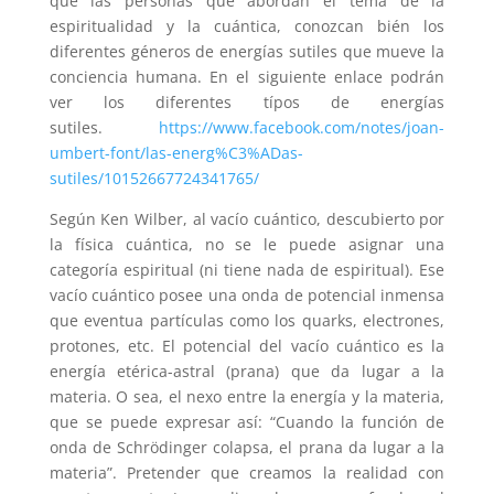
que las personas que abordan el tema de la
espiritualidad y la cuántica, conozcan bién los
diferentes géneros de energías sutiles que mueve la
conciencia humana. En el siguiente enlace podrán
ver los diferentes típos de energías
sutiles.
https://www.facebook.com/notes/joan-
umbert-font/las-energ%C3%ADas-
sutiles/10152667724341765/
Según Ken Wilber, al vacío cuántico, descubierto por
la física cuántica, no se le puede asignar una
categoría espiritual (ni tiene nada de espiritual). Ese
vacío cuántico posee una onda de potencial inmensa
que eventua partículas como los quarks, electrones,
protones, etc. El potencial del vacío cuántico es la
energía etérica-astral (prana) que da lugar a la
materia. O sea, el nexo entre la energía y la materia,
que se puede expresar así: “Cuando la función de
onda de Schrödinger colapsa, el prana da lugar a la
materia”. Pretender que creamos la realidad con